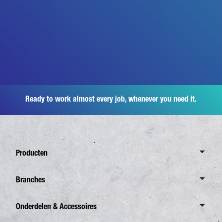
Ready to work almost every job, whenever you need it.
Producten
Overzicht Canter
Branches
6,0 Ton
Overzicht Branches
Onderdelen & Accessoires
7,5 Ton
Distributie