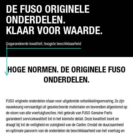
DE FUSO ORIGINELE
SOORT VERZOEK*
ONDERDELEN.
KLAAR VOOR WAARDE.
Gegarandeerde kwaliteit, hoogste beschikbaarheid
E-MAIL*
HOGE NORMEN. DE ORIGINELE FUSO
ONDERDELEN.
TELEFOONNUMMER*
FUSO originele onderdelen staan voor uitgebreide ontwikkelingservaring. Ze zijn
nauwkeurig vervaardigd uit geselecteerde materialen en bovendien afgestemd op
UW BERICHT (OPTIONEEL)
de eisen van alle voertuigfuncties. Het gebruik van FUSO Genuine Parts
garandeert servicekwaliteit tot in het kleinste detail. Deze kwaliteit loont en
draagt bij tot de veiligheid en zuinigheid van de Canter. Omdat de duurzaamheid
en optimale pasvorm van de onderdelen de beschikbaarheid van het voertuig en