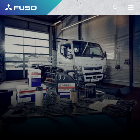
CONTACT
FUSO EUROPE
CONTACT
Heeft u vragen?
Stuur ons uw vraag via dit contactformulier.
VOORNAAM*
ACHTERNAAM*