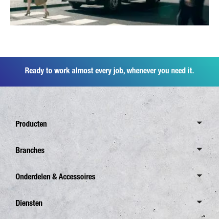
Ready to work almost every job, whenever you need it.
Producten
Overzicht Canter
Branches
6,0 Ton
Overzicht Branches
Onderdelen & Accessoires
7,5 Ton
Distributie
8,55 Ton
Overzicht
Diensten
Afvalverzameling
Overzicht eCanter
FUSO Originele onderdelen