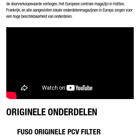
de doorverkoopwaarde verhogen. Het Europese centrale magazijn in Hatten,
Frankrijk, en alle aangesloten lokale onderdelenmagazijnen in Europa zorgen voor
een hoge beschikbaarheid van onderdelen.
* Het veld is verplicht
Wij zullen uw gegevens zorgvuldig verwerken, opslaan en
gebruiken in overeenstemming met de wettelijke bepalingen
inzake gegevensbescherming in lijn met uw toestemming,
uitsluitend voor de verwerking van uw aanvraag. Verdere
details over de verwerking van uw persoonlijke gegevens door
Daimler Truck AG en gedetailleerde informatie over uw rechten
vindt u online in de informatie over
gegevensbescherming
.
ORIGINELE ONDERDELEN
Friendly Captcha
FUSO ORIGINELE PCV FILTER