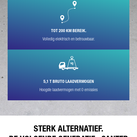
TOT 200 KM BEREIK.
Volledig elektrisch en betrouwbaar.
* Het veld is verplicht
Wij zullen uw gegevens zorgvuldig verwerken, opslaan en
gebruiken in overeenstemming met de wettelijke bepalingen
inzake gegevensbescherming in lijn met uw toestemming,
uitsluitend voor de verwerking van uw aanvraag. Verdere
details over de verwerking van uw persoonlijke gegevens door
Daimler Truck AG en gedetailleerde informatie over uw rechten
vindt u online in de informatie over
gegevensbescherming
.
5,1 T BRUTO LAADVERMOGEN
Hoogste laadvermogen met 0 emissies
Friendly Captcha
STERK ALTERNATIEF.