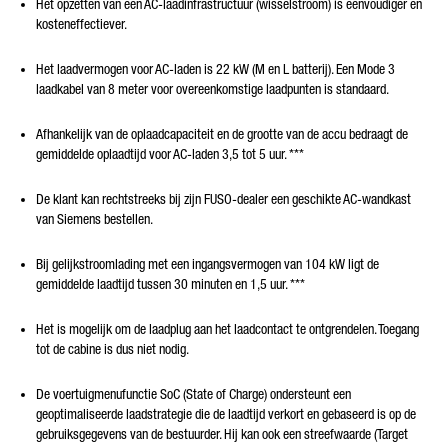
Het opzetten van een AC-laadinfrastructuur (wisselstroom) is eenvoudiger en
kosteneffectiever.
Het laadvermogen voor AC-laden is 22 kW (M en L batterij). Een Mode 3
laadkabel van 8 meter voor overeenkomstige laadpunten is standaard.
Afhankelijk van de oplaadcapaciteit en de grootte van de accu bedraagt de
gemiddelde oplaadtijd voor AC-laden 3,5 tot 5 uur.
***
De klant kan rechtstreeks bij zijn FUSO-dealer een geschikte AC-wandkast
van Siemens bestellen.
Bij gelijkstroomlading met een ingangsvermogen van 104 kW ligt de
gemiddelde laadtijd tussen 30 minuten en 1,5 uur.
***
Het is mogelijk om de laadplug aan het laadcontact te ontgrendelen. Toegang
tot de cabine is dus niet nodig.
De voertuigmenufunctie SoC (State of Charge) ondersteunt een
geoptimaliseerde laadstrategie die de laadtijd verkort en gebaseerd is op de
gebruiksgegevens van de bestuurder. Hij kan ook een streefwaarde (Target