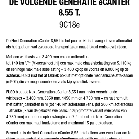
DE VOLGENDE GENERATIE eCANTER
8.55 T.
9C18e
De Next Generation eCanter 8,55 t is het puur elektrisch aangedreven alternatief
als het gaat om wat zwaardere transporttaken naast lokaal emissievrij rijden.
Met een wielbasis van 3.400 mm en een actieradius
tot 140 km */** (M-accu) heeft hij een maximale chassisbelasting van 5.110 kg
en een hoge maximale asbelasting – 3.400 kg op de vooras en 6.000 kg op de
achteras. FUSO rust het af fabriek ook uit met optionele mechanische aftakassen
(mPOT), die vermogenseenheden zoals kiphydrauliek leveren.
FUSO biedt de Next Generation eCanter 8,55 t aan in vier verschillende
wielbases – 3.400 mm, 3850 mm, 4450 mm en 4.750 mm – en rust hem uit
met batterijpakketten in M (tot 140 km actieradius) en L (tot 200 km actieradius)
– afhankelijk van de gekozen wielbasis. In zijn grootste variant (wielbasis van
4.750 mm) en met een opbouwlengte van 7,2 m heeft de Next Generation
eCanter een maximaal laadvolume met maximaal 15 palletplaatsen.
Bovendien is de Next Generation eCanter 8,55 t niet alleen zeer wendbaar om te