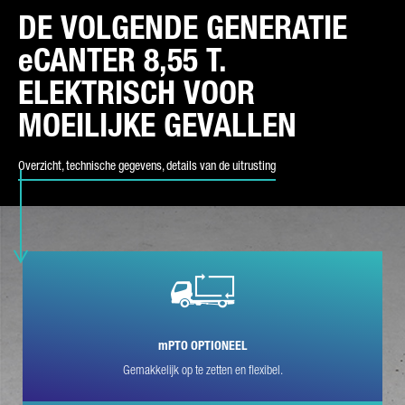
DE VOLGENDE GENERATIE
SOORT VERZOEK*
eCANTER 8,55 T.
ELEKTRISCH VOOR
MOEILIJKE GEVALLEN
E-MAIL*
Overzicht, technische gegevens, details van de uitrusting
TELEFOONNUMMER*
UW BERICHT (OPTIONEEL)
mPTO OPTIONEEL
Gemakkelijk op te zetten en flexibel.