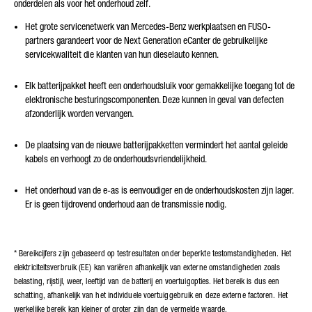
onderdelen als voor het onderhoud zelf.
Het grote servicenetwerk van Mercedes-Benz werkplaatsen en FUSO-
partners garandeert voor de Next Generation eCanter de gebruikelijke
servicekwaliteit die klanten van hun dieselauto kennen.
Elk batterijpakket heeft een onderhoudsluik voor gemakkelijke toegang tot de
elektronische besturingscomponenten. Deze kunnen in geval van defecten
afzonderlijk worden vervangen.
De plaatsing van de nieuwe batterijpakketten vermindert het aantal geleide
kabels en verhoogt zo de onderhoudsvriendelijkheid.
Het onderhoud van de e-as is eenvoudiger en de onderhoudskosten zijn lager.
Er is geen tijdrovend onderhoud aan de transmissie nodig.
* Bereikcijfers zijn gebaseerd op testresultaten onder beperkte testomstandigheden. Het
elektriciteitsverbruik (EE) kan variëren afhankelijk van externe omstandigheden zoals
belasting, rijstijl, weer, leeftijd van de batterij en voertuigopties. Het bereik is dus een
schatting, afhankelijk van het individuele voertuiggebruik en deze externe factoren. Het
werkelijke bereik kan kleiner of groter zijn dan de vermelde waarde.