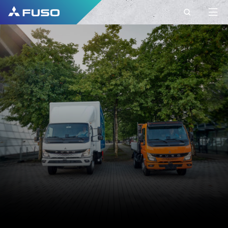
CONTACT
FUSO EUROPE
CONTACT
Heeft u vragen?
Stuur ons uw vraag via dit contactformulier.
VOORNAAM*
ACHTERNAAM*