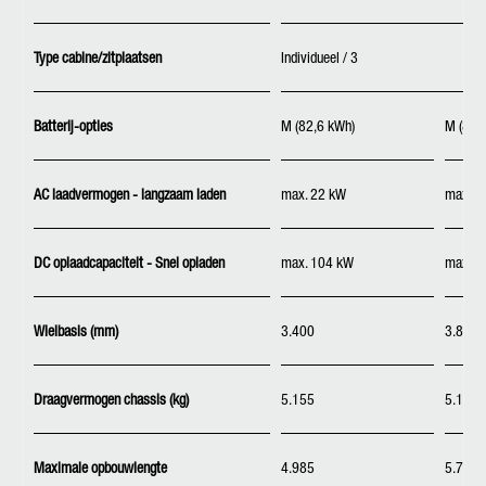
Type cabine/zitplaatsen
Individueel / 3
Batterij-opties
M (82,6 kWh)
M (82,
AC laadvermogen - langzaam laden
max. 22 kW
max. 2
DC oplaadcapaciteit - Snel opladen
max. 104 kW
max. 1
Wielbasis (mm)
3.400
3.850
Draagvermogen chassis (kg)
5.155
5.100
Maximale opbouwlengte
4.985
5.728