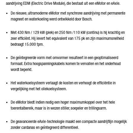
aandrijving EDM (Electric Drive Module), die bestaat uit een eMotor en eAxle.
De nieuwe, ultramoderne eMotor met synchrone aandrijving met permanente
magneet en waterkoeling werd ontwikkeld door Bosch.
Met 430 Nm / 129 kW (piek) en 250 Nm /110 kW (continu) is hij krachtig en
zeer efficiënt. Hij levert het equivalent van 175 pk en zijn maximumsnelheid
bedraagt 15.000 tpm.
De geïntegreerde vorm met omvormer resulteert in een geoptimaliseerd
formaat. Extra hoogspanningskabels komen te vervallen en het onderhoud
wordt beperkt.
Het waterkoelsysteem verlaagt de kosten en verhoogt de efficiëntie in
vergelijking met het oliekoelsysteem.
De eMotor biedt indien nodig een hoger maximumkoppel over het hele
toerentalbereik, maar is in wezen stiller, soepeler en trillingsarm.
De geavanceerde eAxle-technologie maakt een compacte aandrijflijn mogelijk
zonder cardanas en geïntegreerd differentieel.