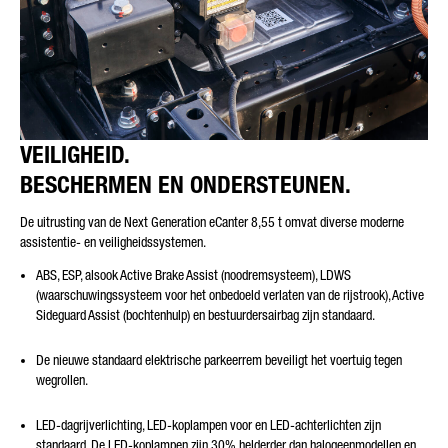
VEILIGHEID.
BESCHERMEN EN ONDERSTEUNEN.
De uitrusting van de Next Generation eCanter 8,55 t omvat diverse moderne
assistentie- en veiligheidssystemen.
ABS, ESP, alsook Active Brake Assist (noodremsysteem), LDWS
(waarschuwingssysteem voor het onbedoeld verlaten van de rijstrook), Active
Sideguard Assist (bochtenhulp) en bestuurdersairbag zijn standaard.
De nieuwe standaard elektrische parkeerrem beveiligt het voertuig tegen
wegrollen.
LED-dagrijverlichting, LED-koplampen voor en LED-achterlichten zijn
standaard. De LED-koplampen zijn 30% helderder dan halogeenmodellen en