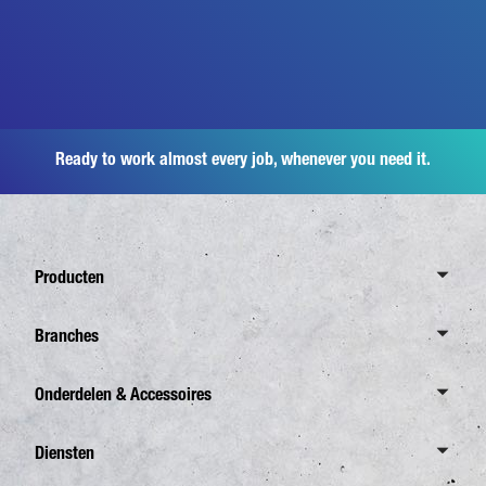
Ready to work almost every job, whenever you need it.
Producten
Overzicht Canter
Branches
6,0 Ton
Overzicht Branches
Onderdelen & Accessoires
7,5 Ton
Distributie
8,55 Ton
Overzicht
Diensten
Afvalverzameling
Overzicht eCanter
FUSO Originele onderdelen