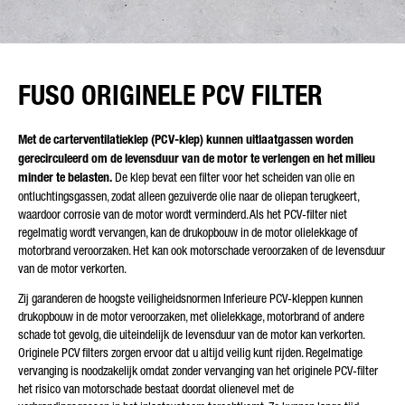
FUSO ORIGINELE PCV FILTER
Met de carterventilatieklep (PCV-klep) kunnen uitlaatgassen worden
gerecirculeerd om de levensduur van de motor te verlengen en het milieu
minder te belasten.
De klep bevat een filter voor het scheiden van olie en
ontluchtingsgassen, zodat alleen gezuiverde olie naar de oliepan terugkeert,
waardoor corrosie van de motor wordt verminderd. Als het PCV-filter niet
regelmatig wordt vervangen, kan de drukopbouw in de motor olielekkage of
motorbrand veroorzaken. Het kan ook motorschade veroorzaken of de levensduur
van de motor verkorten.
Zij garanderen de hoogste veiligheidsnormen Inferieure PCV-kleppen kunnen
drukopbouw in de motor veroorzaken, met olielekkage, motorbrand of andere
schade tot gevolg, die uiteindelijk de levensduur van de motor kan verkorten.
Originele PCV filters zorgen ervoor dat u altijd veilig kunt rijden. Regelmatige
vervanging is noodzakelijk omdat zonder vervanging van het originele PCV-filter
het risico van motorschade bestaat doordat olienevel met de