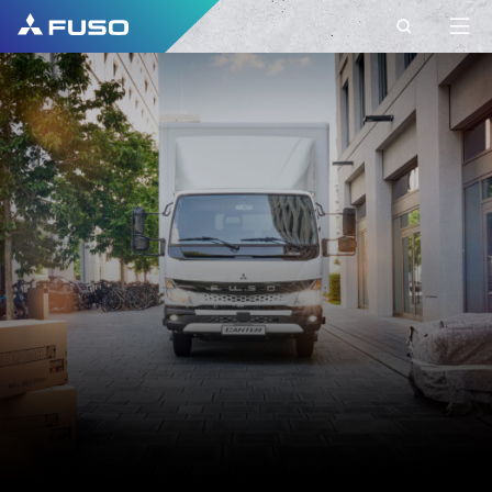
CONTACT
FUSO EUROPE
CONTACT
Heeft u vragen?
Stuur ons uw vraag via dit contactformulier.
VOORNAAM*
ACHTERNAAM*