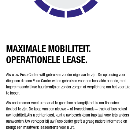
* Het veld is verplicht
Wij zullen uw gegevens zorgvuldig verwerken, opslaan en
MAXIMALE MOBILITEIT.
gebruiken in overeenstemming met de wettelijke bepalingen
inzake gegevensbescherming in lijn met uw toestemming,
OPERATIONELE LEASE.
uitsluitend voor de verwerking van uw aanvraag. Verdere
details over de verwerking van uw persoonlijke gegevens door
Daimler Truck AG en gedetailleerde informatie over uw rechten
vindt u online in de informatie over
gegevensbescherming
.
Als u uw Fuso Canter wilt gebruiken zonder eigenaar te zijn. De oplossing voor
diegenen die een Fuso Canter willen gebruiken voor een bepaalde periode, met
lagere maandelijkse huurtermijn en zonder zorgen of verplichting om het voertuig
te kopen.
Als ondernemer weet u maar al te goed hoe belangrijk het is om financieel
flexibel te zijn. De koop van een nieuwe – of tweedehands – truck of bus belast
uw liquiditeit. Als u echter least, kunt u uw beschikbaar kapitaal voor iets anders
Friendly Captcha
aanwenden. Uw verkoper bij uw Fuso dealer geeft u graag nadere informatie en
brengt een maatwerk leaseofferte voor u uit.