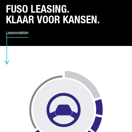
FUSO LEASING.
SOORT VERZOEK*
KLAAR VOOR KANSEN.
Leasemodellen
E-MAIL*
TELEFOONNUMMER*
UW BERICHT (OPTIONEEL)